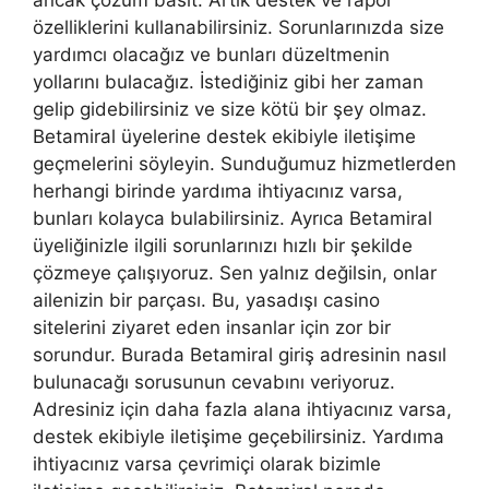
özelliklerini kullanabilirsiniz. Sorunlarınızda size
yardımcı olacağız ve bunları düzeltmenin
yollarını bulacağız. İstediğiniz gibi her zaman
gelip gidebilirsiniz ve size kötü bir şey olmaz.
Betamiral üyelerine destek ekibiyle iletişime
geçmelerini söyleyin. Sunduğumuz hizmetlerden
herhangi birinde yardıma ihtiyacınız varsa,
bunları kolayca bulabilirsiniz. Ayrıca Betamiral
üyeliğinizle ilgili sorunlarınızı hızlı bir şekilde
çözmeye çalışıyoruz. Sen yalnız değilsin, onlar
ailenizin bir parçası. Bu, yasadışı casino
sitelerini ziyaret eden insanlar için zor bir
sorundur. Burada Betamiral giriş adresinin nasıl
bulunacağı sorusunun cevabını veriyoruz.
Adresiniz için daha fazla alana ihtiyacınız varsa,
destek ekibiyle iletişime geçebilirsiniz. Yardıma
ihtiyacınız varsa çevrimiçi olarak bizimle