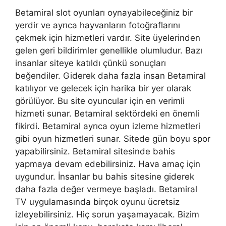
Betamiral slot oyunları oynayabileceğiniz bir
yerdir ve ayrıca hayvanların fotoğraflarını
çekmek için hizmetleri vardır. Site üyelerinden
gelen geri bildirimler genellikle olumludur. Bazı
insanlar siteye katıldı çünkü sonuçları
beğendiler. Giderek daha fazla insan Betamiral
katılıyor ve gelecek için harika bir yer olarak
görülüyor. Bu site oyuncular için en verimli
hizmeti sunar. Betamiral sektördeki en önemli
fikirdi. Betamiral ayrıca oyun izleme hizmetleri
gibi oyun hizmetleri sunar. Sitede gün boyu spor
yapabilirsiniz. Betamiral sitesinde bahis
yapmaya devam edebilirsiniz. Hava amaç için
uygundur. İnsanlar bu bahis sitesine giderek
daha fazla değer vermeye başladı. Betamiral
TV uygulamasında birçok oyunu ücretsiz
izleyebilirsiniz. Hiç sorun yaşamayacak. Bizim