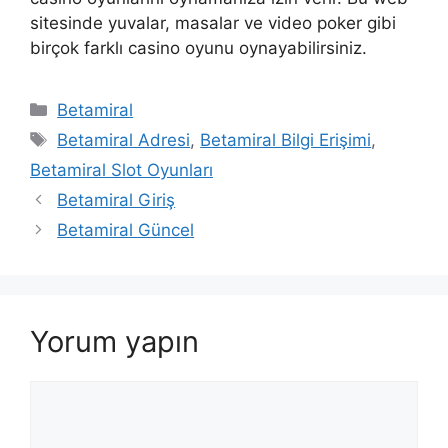
sitesinde yuvalar, masalar ve video poker gibi
birçok farklı casino oyunu oynayabilirsiniz.
Kategoriler
Betamiral
Etiketler
Betamiral Adresi
,
Betamiral Bilgi Erişimi
,
Betamiral Slot Oyunları
Betamiral Giriş
Betamiral Güncel
Yorum yapın
Yorum