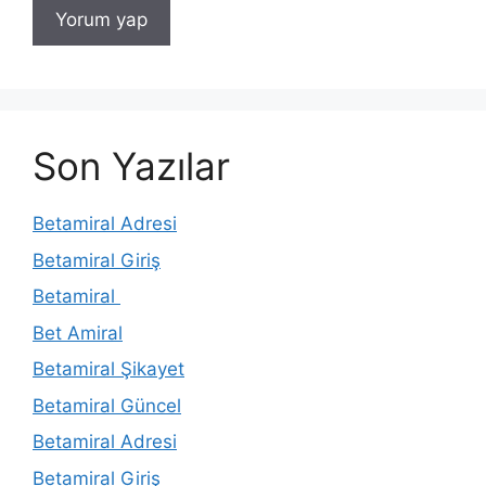
Son Yazılar
Betamiral Adresi
Betamiral Giriş
Betamiral
Bet Amiral
Betamiral Şikayet
Betamiral Güncel
Betamiral Adresi
Betamiral Giriş