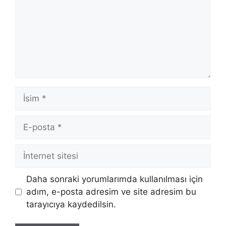
İsim
E-
posta
İnternet
sitesi
Daha sonraki yorumlarımda kullanılması için
adım, e-posta adresim ve site adresim bu
tarayıcıya kaydedilsin.