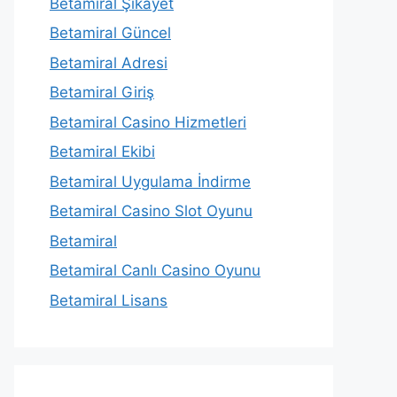
Betamiral Şikayet
Betamiral Güncel
Betamiral Adresi
Betamiral Giriş
Betamiral Casino Hizmetleri
Betamiral Ekibi
Betamiral Uygulama İndirme
Betamiral Casino Slot Oyunu
Betamiral
Betamiral Canlı Casino Oyunu
Betamiral Lisans