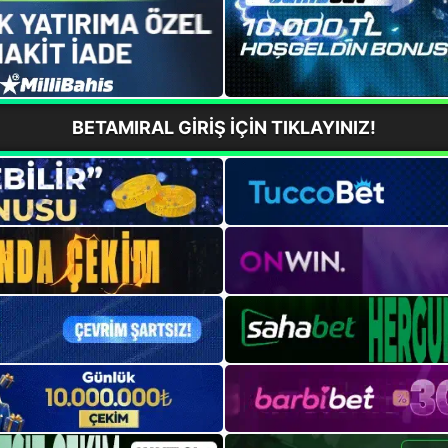
BETAMIRAL GİRİŞ İÇİN TIKLAYINIZ!