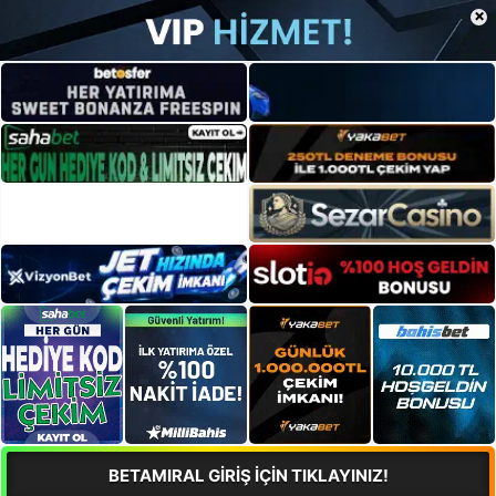
×
BETAMIRAL GİRİŞ İÇİN TIKLAYINIZ!