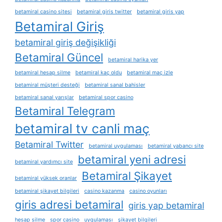
betamiral casino sitesi
betamiral giris twitter
betamiral giris yap
Betamiral Giriş
betamiral giriş değişikliği
Betamiral Güncel
betamiral harika yer
betamiral hesap silme
betamiral kaç oldu
betamiral maç izle
betamiral müşteri desteği
betamiral sanal bahisler
betamiral sanal yarışlar
betamiral spor casino
Betamiral Telegram
betamiral tv canli maç
Betamiral Twitter
betamiral uygulaması
betamiral yabancı site
betamiral yeni adresi
betamiral yardımcı site
Betamiral Şikayet
betamiral yüksek oranlar
betamiral şikayet bilgileri
casino kazanma
casino oyunları
giris adresi betamiral
giris yap betamiral
hesap silme
spor casino
uygulaması
şikayet bilgileri