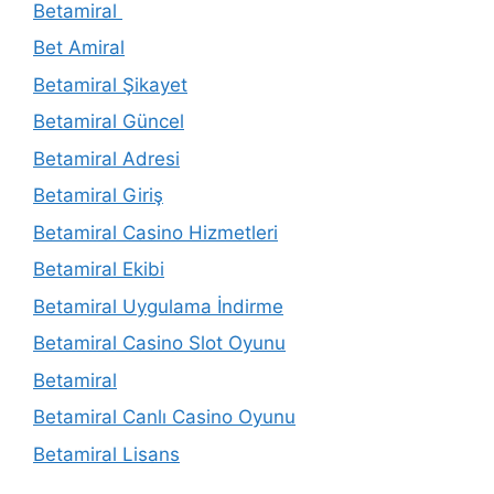
Betamiral
Bet Amiral
Betamiral Şikayet
Betamiral Güncel
Betamiral Adresi
Betamiral Giriş
Betamiral Casino Hizmetleri
Betamiral Ekibi
Betamiral Uygulama İndirme
Betamiral Casino Slot Oyunu
Betamiral
Betamiral Canlı Casino Oyunu
Betamiral Lisans