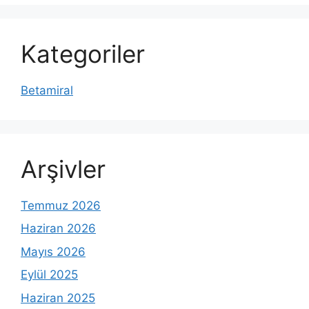
Kategoriler
Betamiral
Arşivler
Temmuz 2026
Haziran 2026
Mayıs 2026
Eylül 2025
Haziran 2025