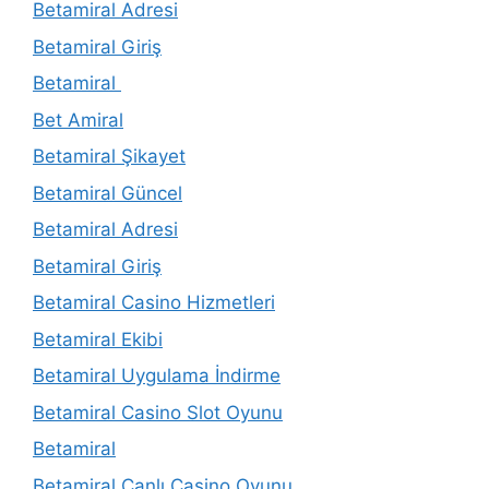
Betamiral Adresi
Betamiral Giriş
Betamiral
Bet Amiral
Betamiral Şikayet
Betamiral Güncel
Betamiral Adresi
Betamiral Giriş
Betamiral Casino Hizmetleri
Betamiral Ekibi
Betamiral Uygulama İndirme
Betamiral Casino Slot Oyunu
Betamiral
Betamiral Canlı Casino Oyunu