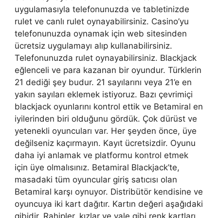
uygulamasıyla telefonunuzda ve tabletinizde
rulet ve canlı rulet oynayabilirsiniz. Casino’yu
telefonunuzda oynamak için web sitesinden
ücretsiz uygulamayı alıp kullanabilirsiniz.
Telefonunuzda rulet oynayabilirsiniz. Blackjack
eğlenceli ve para kazanan bir oyundur. Türklerin
21 dediği şey budur. 21 sayılarını veya 21’e en
yakın sayıları eklemek istiyoruz. Bazı çevrimiçi
blackjack oyunlarını kontrol ettik ve Betamiral en
iyilerinden biri olduğunu gördük. Çok dürüst ve
yetenekli oyuncuları var. Her şeyden önce, üye
değilseniz kaçırmayın. Kayıt ücretsizdir. Oyunu
daha iyi anlamak ve platformu kontrol etmek
için üye olmalısınız. Betamiral Blackjack’te,
masadaki tüm oyuncular giriş satıcısı olan
Betamiral karşı oynuyor. Distribütör kendisine ve
oyuncuya iki kart dağıtır. Kartın değeri aşağıdaki
gibidir. Rahipler, kızlar ve vale gibi renk kartları