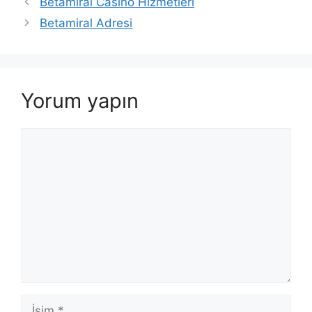
Betamiral Casino Hizmetleri
Betamiral Adresi
Yorum yapın
Yorum
İsim