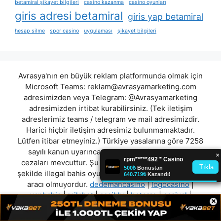
betamiral şikayet bilgileri
casino kazanma
casino oyunları
giris adresi betamiral
giris yap betamiral
hesap silme
spor casino
uygulaması
şikayet bilgileri
Avrasya'nın en büyük reklam platformunda olmak için
Microsoft Teams:
reklam@avrasyamarketing.com
adresimizden veya Telegram: @Avrasyamarketing
adresimizden irtibat kurabilirsiniz. (Tek iletişim
adreslerimiz teams / telegram ve mail adresimizdir.
Harici hiçbir iletişim adresimiz bulunmamaktadır.
Lütfen itibar etmeyiniz.) Türkiye yasalarına göre 7258
sayılı kanun uyarınca yasa dışı bahis oynamanın
cezaları mevcuttur. Şu an bulunduğunuz site hiç bir
şekilde illegal bahis oyunları oynatmıyor ve oynamaya
aracı olmuyordur.
dedemancasino
|
logocasino
|
yanbahis
|
milabet
|
casiblu
|
betorro
|
casival
|
×
vevobahis