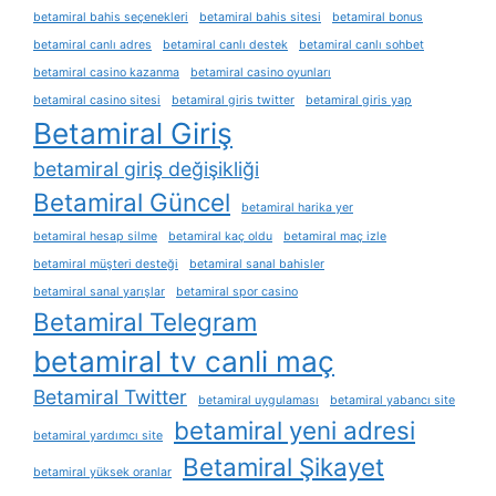
betamiral bahis seçenekleri
betamiral bahis sitesi
betamiral bonus
betamiral canlı adres
betamiral canlı destek
betamiral canlı sohbet
betamiral casino kazanma
betamiral casino oyunları
betamiral casino sitesi
betamiral giris twitter
betamiral giris yap
Betamiral Giriş
betamiral giriş değişikliği
Betamiral Güncel
betamiral harika yer
betamiral hesap silme
betamiral kaç oldu
betamiral maç izle
betamiral müşteri desteği
betamiral sanal bahisler
betamiral sanal yarışlar
betamiral spor casino
Betamiral Telegram
betamiral tv canli maç
Betamiral Twitter
betamiral uygulaması
betamiral yabancı site
betamiral yeni adresi
betamiral yardımcı site
Betamiral Şikayet
betamiral yüksek oranlar