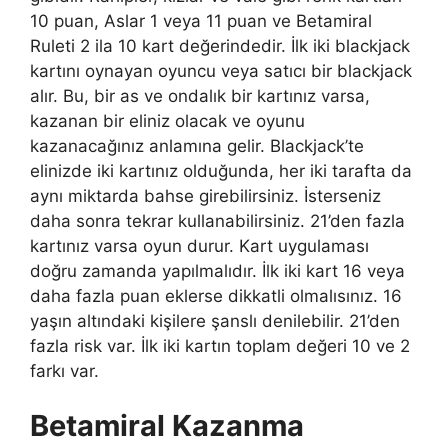
10 puan, Aslar 1 veya 11 puan ve Betamiral
Ruleti 2 ila 10 kart değerindedir. İlk iki blackjack
kartını oynayan oyuncu veya satıcı bir blackjack
alır. Bu, bir as ve ondalık bir kartınız varsa,
kazanan bir eliniz olacak ve oyunu
kazanacağınız anlamına gelir. Blackjack’te
elinizde iki kartınız olduğunda, her iki tarafta da
aynı miktarda bahse girebilirsiniz. İsterseniz
daha sonra tekrar kullanabilirsiniz. 21’den fazla
kartınız varsa oyun durur. Kart uygulaması
doğru zamanda yapılmalıdır. İlk iki kart 16 veya
daha fazla puan eklerse dikkatli olmalısınız. 16
yaşın altındaki kişilere şanslı denilebilir. 21’den
fazla risk var. İlk iki kartın toplam değeri 10 ve 2
farkı var.
Betamiral Kazanma