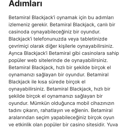
Adımları
Betamiral Blackjack’i oynamak için bu adımları
izlemeniz gerekir. Betamiral Blackjack, canlı bir
casinoda oynayabileceğiniz bir oyundur.
Blackjack’i telefonunuzda veya tabletinizde
çevrimiçi olarak diğer kişilerle oynayabilirsiniz.
Ayrıca Blackjack’i Betamiral gibi casinolara sahip
popüler web sitelerinde de oynayabilirsiniz.
Betamiral Blackjack, hızlı bir şekilde birçok el
oynamanızı sağlayan bir oyundur. Betamiral
Blackjack ile kısa sürede birçok el
oynayabilirsiniz. Betamiral Blackjack, hızlı bir
şekilde birçok el oynamanızı sağlayan bir
oyundur. Mümkün olduğunca mobil cihazınızın
tadını çıkarın, rahatlayın ve eğlenin. Betamiral
aralarından seçim yapabileceğiniz birçok oyun
ve etkinlik olan popüler bir casino sitesidir. Yuva