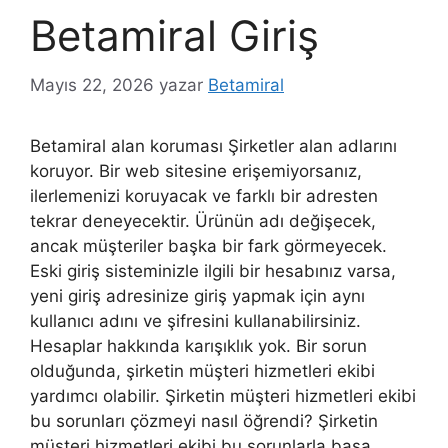
Betamiral Giriş
Mayıs 22, 2026
yazar
Betamiral
Betamiral alan koruması Şirketler alan adlarını
koruyor. Bir web sitesine erişemiyorsanız,
ilerlemenizi koruyacak ve farklı bir adresten
tekrar deneyecektir. Ürünün adı değişecek,
ancak müşteriler başka bir fark görmeyecek.
Eski giriş sisteminizle ilgili bir hesabınız varsa,
yeni giriş adresinize giriş yapmak için aynı
kullanıcı adını ve şifresini kullanabilirsiniz.
Hesaplar hakkında karışıklık yok. Bir sorun
olduğunda, şirketin müşteri hizmetleri ekibi
yardımcı olabilir. Şirketin müşteri hizmetleri ekibi
bu sorunları çözmeyi nasıl öğrendi? Şirketin
müşteri hizmetleri ekibi bu sorunlarla başa