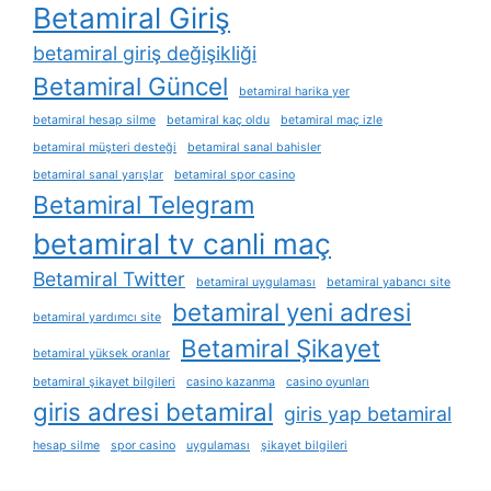
Betamiral Giriş
betamiral giriş değişikliği
Betamiral Güncel
betamiral harika yer
betamiral hesap silme
betamiral kaç oldu
betamiral maç izle
betamiral müşteri desteği
betamiral sanal bahisler
betamiral sanal yarışlar
betamiral spor casino
Betamiral Telegram
betamiral tv canli maç
Betamiral Twitter
betamiral uygulaması
betamiral yabancı site
betamiral yeni adresi
betamiral yardımcı site
Betamiral Şikayet
betamiral yüksek oranlar
betamiral şikayet bilgileri
casino kazanma
casino oyunları
giris adresi betamiral
giris yap betamiral
hesap silme
spor casino
uygulaması
şikayet bilgileri