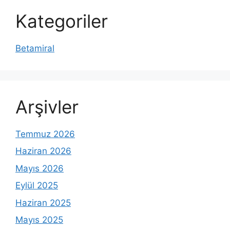
Kategoriler
Betamiral
Arşivler
Temmuz 2026
Haziran 2026
Mayıs 2026
Eylül 2025
Haziran 2025
Mayıs 2025