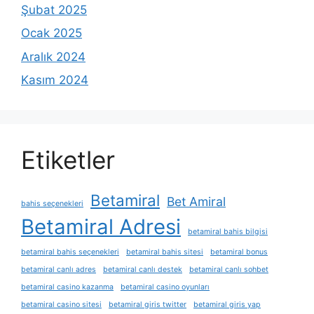
Şubat 2025
Ocak 2025
Aralık 2024
Kasım 2024
Etiketler
Betamiral
Bet Amiral
bahis seçenekleri
Betamiral Adresi
betamiral bahis bilgisi
betamiral bahis seçenekleri
betamiral bahis sitesi
betamiral bonus
betamiral canlı adres
betamiral canlı destek
betamiral canlı sohbet
betamiral casino kazanma
betamiral casino oyunları
betamiral casino sitesi
betamiral giris twitter
betamiral giris yap