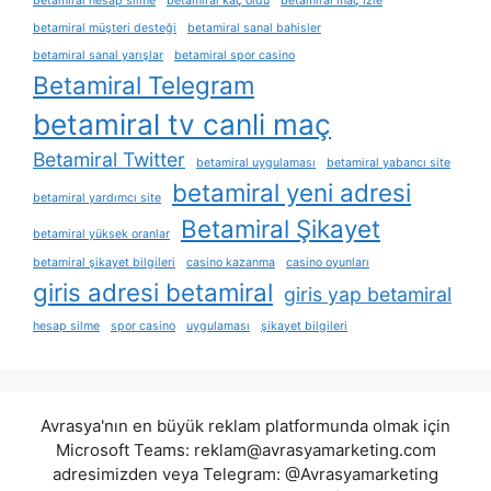
betamiral hesap silme
betamiral kaç oldu
betamiral maç izle
betamiral müşteri desteği
betamiral sanal bahisler
betamiral sanal yarışlar
betamiral spor casino
Betamiral Telegram
betamiral tv canli maç
Betamiral Twitter
betamiral uygulaması
betamiral yabancı site
betamiral yeni adresi
betamiral yardımcı site
Betamiral Şikayet
betamiral yüksek oranlar
betamiral şikayet bilgileri
casino kazanma
casino oyunları
giris adresi betamiral
giris yap betamiral
hesap silme
spor casino
uygulaması
şikayet bilgileri
Avrasya'nın en büyük reklam platformunda olmak için
Microsoft Teams:
reklam@avrasyamarketing.com
adresimizden veya Telegram: @Avrasyamarketing