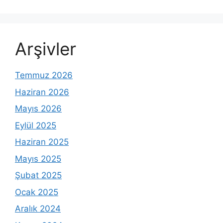
Arşivler
Temmuz 2026
Haziran 2026
Mayıs 2026
Eylül 2025
Haziran 2025
Mayıs 2025
Şubat 2025
Ocak 2025
Aralık 2024