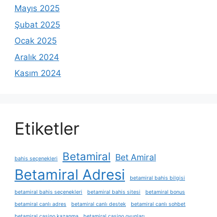
Mayıs 2025
Şubat 2025
Ocak 2025
Aralık 2024
Kasım 2024
Etiketler
Betamiral
Bet Amiral
bahis seçenekleri
Betamiral Adresi
betamiral bahis bilgisi
betamiral bahis seçenekleri
betamiral bahis sitesi
betamiral bonus
betamiral canlı adres
betamiral canlı destek
betamiral canlı sohbet
betamiral casino kazanma
betamiral casino oyunları