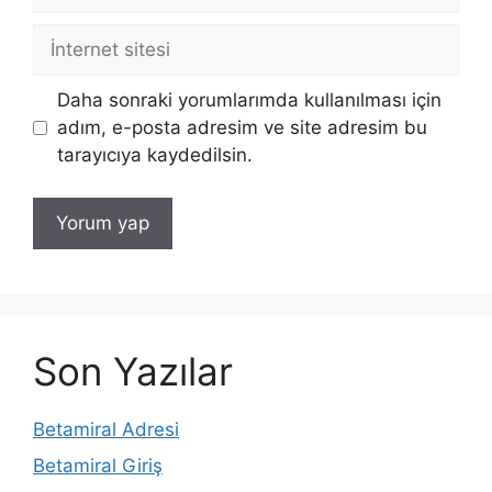
posta
İnternet
sitesi
Daha sonraki yorumlarımda kullanılması için
adım, e-posta adresim ve site adresim bu
tarayıcıya kaydedilsin.
Son Yazılar
Betamiral Adresi
Betamiral Giriş