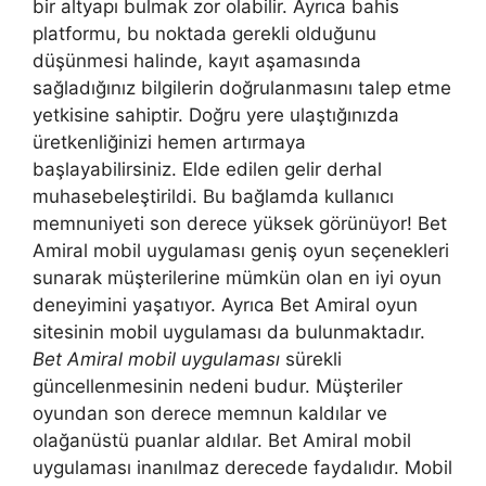
bir altyapı bulmak zor olabilir. Ayrıca bahis
platformu, bu noktada gerekli olduğunu
düşünmesi halinde, kayıt aşamasında
sağladığınız bilgilerin doğrulanmasını talep etme
yetkisine sahiptir. Doğru yere ulaştığınızda
üretkenliğinizi hemen artırmaya
başlayabilirsiniz. Elde edilen gelir derhal
muhasebeleştirildi. Bu bağlamda kullanıcı
memnuniyeti son derece yüksek görünüyor! Bet
Amiral mobil uygulaması geniş oyun seçenekleri
sunarak müşterilerine mümkün olan en iyi oyun
deneyimini yaşatıyor. Ayrıca Bet Amiral oyun
sitesinin mobil uygulaması da bulunmaktadır.
Bet Amiral mobil uygulaması
sürekli
güncellenmesinin nedeni budur. Müşteriler
oyundan son derece memnun kaldılar ve
olağanüstü puanlar aldılar. Bet Amiral mobil
uygulaması inanılmaz derecede faydalıdır. Mobil