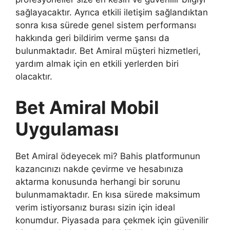
sağlayacaktır. Ayrıca etkili iletişim sağlandıktan
sonra kısa sürede genel sistem performansı
hakkında geri bildirim verme şansı da
bulunmaktadır. Bet Amiral müşteri hizmetleri,
yardım almak için en etkili yerlerden biri
olacaktır.
Bet Amiral Mobil
Uygulaması
Bet Amiral ödeyecek mi? Bahis platformunun
kazancınızı nakde çevirme ve hesabınıza
aktarma konusunda herhangi bir sorunu
bulunmamaktadır. En kısa sürede maksimum
verim istiyorsanız burası sizin için ideal
konumdur. Piyasada para çekmek için güvenilir