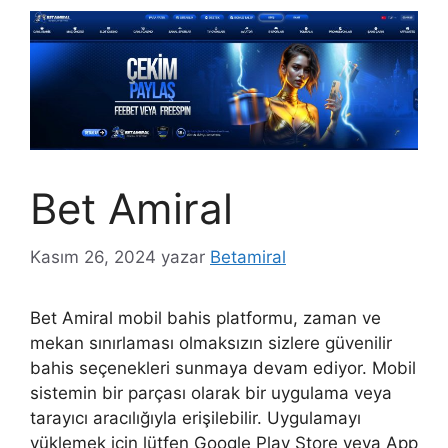
Bet Amiral
Kasım 26, 2024
yazar
Betamiral
Bet Amiral mobil bahis platformu, zaman ve
mekan sınırlaması olmaksızın sizlere güvenilir
bahis seçenekleri sunmaya devam ediyor. Mobil
sistemin bir parçası olarak bir uygulama veya
tarayıcı aracılığıyla erişilebilir. Uygulamayı
yüklemek için lütfen Google Play Store veya App