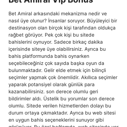
Bet Amiral arkasındaki mekanizma nedir ve
nasıl üye olunur? İnsanlar soruyor. Büyüleyici bir
destinasyon olan birçok kişi tarafından oldukça
rağbet görüyor. Pek çok kişi bu sitede
bahislerini oynuyor. Sadece birkaç dakika
içerisinde siteye üye olabilirsiniz. Ayrıca bu
bahis platformunda bahis oynarken
seçebileceğiniz çok sayıda başka oyun da
bulunmaktadır. Gelir elde etmek için bilinçli
seçimler yapmak çok önemlidir. Akıllıca seçimler
yaparak potansiyel olarak günlük para
kazanabilirsiniz. son derece olumlu geri
bildirimler aldı. Üstelik bu yorumlar son derece
olumlu. Sitede verilen hizmetlerden dolayı bu
durum ortaya çıkmaktadır. Ayrıca bu web sitesi
en uygun bahis seçeneklerini sunuyor gibi
görünüyor. Bu özel bağlamda, web sitesinde yer