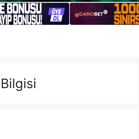
Bilgisi