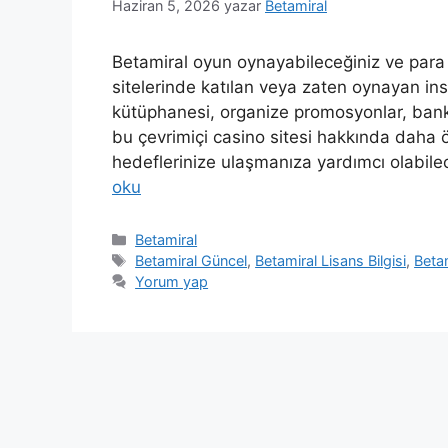
Haziran 5, 2026
yazar
Betamiral
Betamiral oyun oynayabileceğiniz ve para 
sitelerinde katılan veya zaten oynayan insa
kütüphanesi, organize promosyonlar, bankac
bu çevrimiçi casino sitesi hakkında daha 
hedeflerinize ulaşmanıza yardımcı olabile
oku
Kategoriler
Betamiral
Etiketler
Betamiral Güncel
,
Betamiral Lisans Bilgisi
,
Beta
Yorum yap