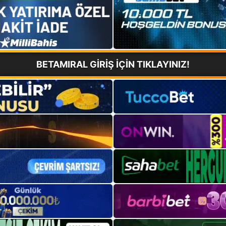
BETAMIRAL GİRİŞ İÇİN TIKLAYINIZ!